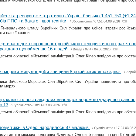
ики Миколаївської обласної військової адміністрації повідомили про обст
ійські агресори вже втратили в Україні близько 1 451 750 (+1 24
обів ППО та багато іншої техніки
/
Збройні сили
/ 07:51 04.08.2026
Генерального штабу Збройних Сил України про бойові втрати російськи
оти нашої країни.
ер: внаслідок вчорашнього російського терористичного ракетно
траждало щонайменше 16 людей
/
Влада
/ 07:47 04.08.2026
еської обласної військової адміністрації Олег Кіпер повідомив про обстан
кі моряки минулої доби знищили 8 російських «шахедів»
/
Зброй
ики Військово-Морських Сил Збройних Сил України повідомили про об
у морях.
ер: кількість постраждалих внаслідок ворожого удару по транспо
о 13
/
Суспільство
/ 18:14 03.08.2026
еської обласної військової адміністрації Олег Кіпер повідомив про обстан
ому тижні в Одесі народилось 97 малюків
/
Суспільство
/ 17:24 03.08.
му тижні в міських пологових будинках Одеси з'явилось на світ 97 дітей