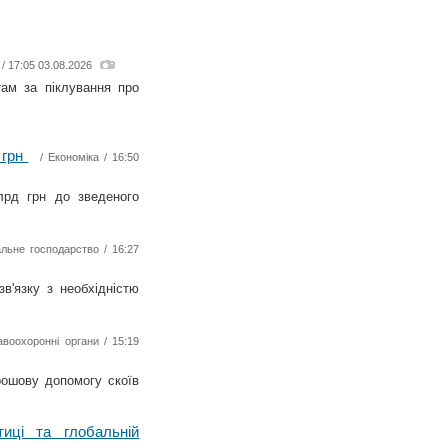
/ 17:05 03.08.2026
там за піклування про
 грн
/
Економіка
/ 16:50
лрд грн до зведеного
льне господарство
/ 16:27
в'язку з необхідністю
авоохоронні органи
/ 15:19
рошову допомогу скоїв
иці та глобальній