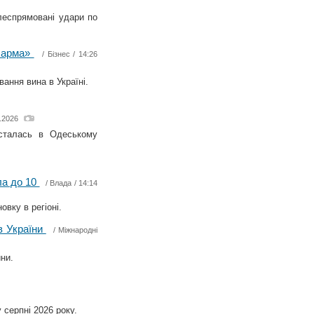
леспрямовані удари по
«шарма»
/
Бізнес
/ 14:26
ння вина в Україні.
8.2026
 сталась в Одеському
ла до 10
/
Влада
/ 14:14
овку в регіоні.
в України
/
Міжнародні
ни.
 серпні 2026 року.