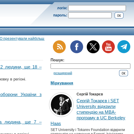
логін:
пароль:
езентували найбільш «дієтичне» ігристе
•
«Планета добра»: одеські діти мо
Пошук:
 2 людини, ще 18 –
розширений
вку в регіоні.
Міркування
оборони України з
Сергій Токарєв
Сергій Токарєв і SET
University відкрили
стипендію на MBA-
програму в UC Berkeley
ла людина, ще 7 –
Haas
SET University і Tokarev Foundation відкрили