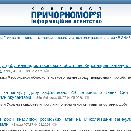
ї: жителів закликають економно користуватися електроприладами
•
В SHABO пр
лу добу внаслідок російських обстрілів Херсонщини загинули
о
/
Влада
/ 08:10 04.08.2026
ики Херсонської обласної військової адміністрації повідомили про обстано
: за минулу добу зафіксовано 226 бойових зіткнень Сил 
кими окупантами
/
Збройні сили
/ 08:07 04.08.2026
или України повідомили про зміни оперативної ситуації за останню добу.
м доби внаслідок російських атак на Миколаївщині загину
дали
/
Влада
/ 07:57 04.08.2026