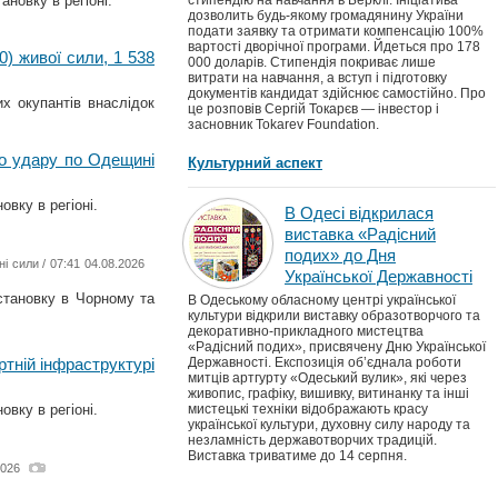
ановку в регіоні.
стипендію на навчання в Берклі. Ініціатива
дозволить будь-якому громадянину України
подати заявку та отримати компенсацію 100%
вартості дворічної програми. Йдеться про 178
0) живої сили, 1 538
000 доларів. Стипендія покриває лише
витрати на навчання, а вступ і підготовку
документів кандидат здійснює самостійно. Про
х окупантів внаслідок
це розповів Сергій Токарєв — інвестор і
засновник Tokarev Foundation.
го удару по Одещині
Культурний аспект
овку в регіоні.
В Одесі відкрилася
виставка «Радісний
подих» до Дня
ні сили
/ 07:41 04.08.2026
Української Державності
становку в Чорному та
В Одеському обласному центрі української
культури відкрили виставку образотворчого та
декоративно-прикладного мистецтва
«Радісний подих», присвячену Дню Української
ртній інфраструктурі
Державності. Експозиція об’єднала роботи
митців артгурту «Одеський вулик», які через
живопис, графіку, вишивку, витинанку та інші
овку в регіоні.
мистецькі техніки відображають красу
української культури, духовну силу народу та
незламність державотворчих традицій.
Виставка триватиме до 14 серпня.
2026
.