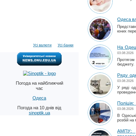
Одеса вл
Представн
юних пере
Усі валюти
Усі банки
На Одещи
03.08.2026
Протягом
бюджету.
Ряду од
03.08.2026
Погода на найближчий
У ряді од
час
проведенн
Одеса
Поліція:
Погода на 10 днів від
03.08.2026
sinoptik.ua
В Одеські
розбій на
АМПУ: р