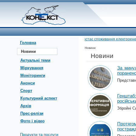
•
Через спеку зростає споживання електроенергі
Головна
Новини
Новини
Новини
Актуальні теми
За мину
Міркування
поранен
Моніторинги
Представн
Анонси
Спорт
Генштаб
Культурний аспект
російсь
Архів
Збройні С
Прес-релізи
Фото і відео
Протяго
постраж
Продукти та послуги