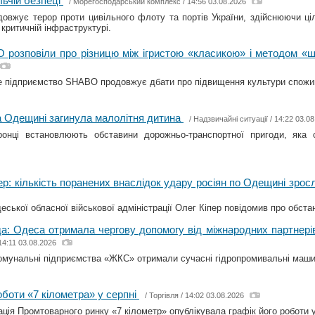
ьчій безпеці
/
Морегосподарський комплекс
/ 14:56 03.08.2026
довжує терор проти цивільного флоту та портів України, здійснюючи ці
 критичній інфраструктурі.
 розповіли про різницю між ігристою «класикою» і методом 
 підприємство SHABO продовжує дбати про підвищення культури спожива
 Одещині загинула малолітня дитина
/
Надзвичайні ситуації
/ 14:22 03.0
ронці встановлюють обставини дорожньо-транспортної пригоди, яка
ер: кількість поранених внаслідок удару росіян по Одещині зрос
еської обласної військової адміністрації Олег Кіпер повідомив про обстан
а: Одеса отримала чергову допомогу від міжнародних партнері
14:11 03.08.2026
омунальні підприємства «ЖКС» отримали сучасні гідропромивальні маши
оботи «7 кілометра» у серпні
/
Торгівля
/ 14:02 03.08.2026
ація Промтоварного ринку «7 кілометр» опублікувала графік його роботи у