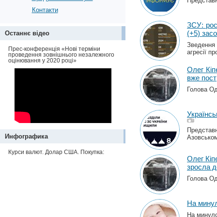
Представн
Контакти
ЗСУ: рос
(+5) зас
Останнє відео
Зведення 
Прес-конференція «Нові терміни
агресії пр
проведення зовнішнього незалежного
оцінювання у 2020 році»
Олег Кіп
вже пос
Голова Од
Українсь
Представн
Инфографика
Азовськом
Курси валют. Долар США. Покупка:
Олег Кіп
зросла д
Голова Од
На минул
На минуло