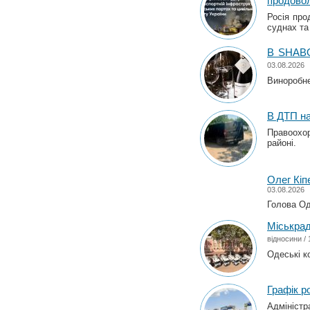
продовол
Росія про
суднах та
В SHABO
03.08.2026
Виноробне
В ДТП на
Правоохо
районі.
Олег Кіп
03.08.2026
Голова Од
Міськрад
відносини
/ 
Одеські к
Графік р
Адміністр