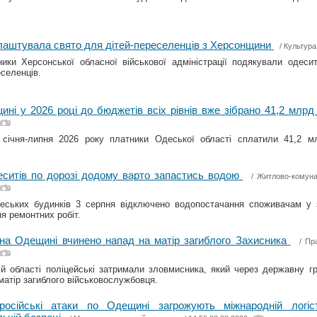
аштувала свято для дітей-переселенців з Херсонщини
/
Культура
ики Херсонської обласної військової адміністрації подякували одеси
селенців.
ні у 2026 році до бюджетів всіх рівнів вже зібрано 41,2 млрд
 січня-липня 2026 року платники Одеської області сплатили 41,2 м
еситів по дорозі додому варто запастись водою
/
Житлово-комуна
еських будинків 3 серпня відключено водопостачання споживачам у з
я ремонтних робіт.
 на Одещині вчинено напад на матір загиблого Захисника
/
Пр
й області поліцейські затримали зловмисника, який через державну г
 матір загиблого військовослужбовця.
осійські атаки по Одещині загрожують міжнародній логіст