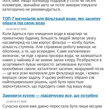
логістики. Якщо попереду подорож у сотні чи тисячі
кілометрів, звичайне авто чи потяг використовувати
категорично не рекомендується.
ТОП-7 матеріалів для фільтрації води: яку засипку
обрати під свою воду
10:44 04.07.2026
Коли йдеться про очищення води в квартирі чи
приватному будинку, більшість людей звертає увагу
насамперед на сам корпус фільтра — колбу, балон,
кількість ступенів. Але справжню роботу виконує не
оболонка, а те, що всередині. Саме наповнювач
визначає, чи піде з крана прозора вода, чи залишиться
накип у чайнику й чи зникне запах хлору. Розібратися в
асортименті буває непросто: активоване вугілля,
іонообмінні смоли, каталітичні засипки, кварцовий пісок
— це все різні матеріали для фільтрації води, і кожен
вирішує свою задачу. У цьому рейтингу зібрано сім
найпоширеніших рішень, щоб було простіше
зорієнтуватися, що підходить саме під вашу воду.
Замовити кухню — підсвічуємо все, що потрібно
12:39 02.07.2026
Сучасна кухня вже давно перестала бути лише місцем