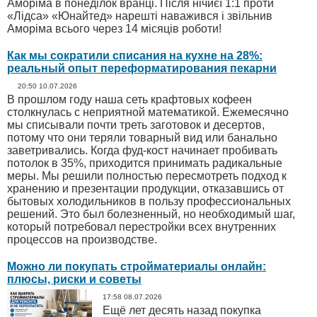
Аморіма в понеділок вранці. Після нічиєї 1:1 проти
«Лідса» «Юнайтед» нарешті наважився і звільнив
Аморіма всього через 14 місяців роботи!
Как мы сократили списания на кухне на 28%:
реальный опыт переформатирования пекарни
20:50 10.07.2026
В прошлом году наша сеть крафтовых кофеен
столкнулась с неприятной математикой. Ежемесячно
мы списывали почти треть заготовок и десертов,
потому что они теряли товарный вид или банально
заветривались. Когда фуд-кост начинает пробивать
потолок в 35%, приходится принимать радикальные
меры. Мы решили полностью пересмотреть подход к
хранению и презентации продукции, отказавшись от
бытовых холодильников в пользу профессиональных
решений. Это был болезненный, но необходимый шаг,
который потребовал перестройки всех внутренних
процессов на производстве.
Можно ли покупать стройматериалы онлайн:
плюсы, риски и советы
17:58 08.07.2026
Ещё лет десять назад покупка