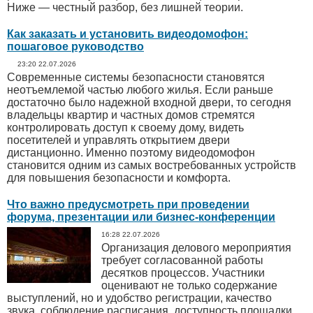
Ниже — честный разбор, без лишней теории.
Как заказать и установить видеодомофон:
пошаговое руководство
23:20 22.07.2026
Современные системы безопасности становятся
неотъемлемой частью любого жилья. Если раньше
достаточно было надежной входной двери, то сегодня
владельцы квартир и частных домов стремятся
контролировать доступ к своему дому, видеть
посетителей и управлять открытием двери
дистанционно. Именно поэтому видеодомофон
становится одним из самых востребованных устройств
для повышения безопасности и комфорта.
Что важно предусмотреть при проведении
форума, презентации или бизнес-конференции
16:28 22.07.2026
Организация делового мероприятия
требует согласованной работы
десятков процессов. Участники
оценивают не только содержание
выступлений, но и удобство регистрации, качество
звука, соблюдение расписания, доступность площадки