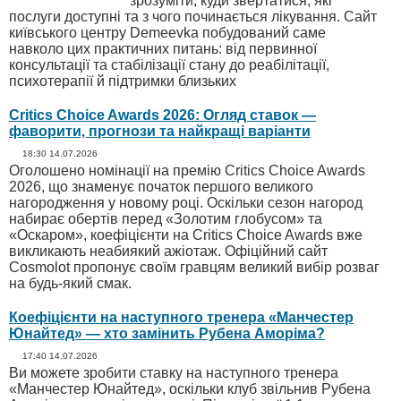
зрозуміти, куди звертатися, які
послуги доступні та з чого починається лікування. Сайт
київського центру Demeevka побудований саме
навколо цих практичних питань: від первинної
консультації та стабілізації стану до реабілітації,
психотерапії й підтримки близьких
Critics Choice Awards 2026: Огляд ставок —
фаворити, прогнози та найкращі варіанти
18:30 14.07.2026
Оголошено номінації на премію Critics Choice Awards
2026, що знаменує початок першого великого
нагородження у новому році. Оскільки сезон нагород
набирає обертів перед «Золотим глобусом» та
«Оскаром», коефіцієнти на Critics Choice Awards вже
викликають неабиякий ажіотаж. Офіційний сайт
Cosmolot пропонує своїм гравцям великий вибір розваг
на будь-який смак.
Коефіцієнти на наступного тренера «Манчестер
Юнайтед» — хто замінить Рубена Аморіма?
17:40 14.07.2026
Ви можете зробити ставку на наступного тренера
«Манчестер Юнайтед», оскільки клуб звільнив Рубена