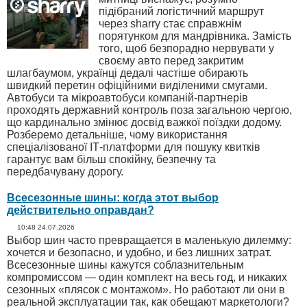
підібраний логістичний маршрут
через sharry стає справжнім
порятунком для мандрівника. Замість
того, щоб безпорадно нервувати у
своєму авто перед закритим
шлагбаумом, українці дедалі частіше обирають
швидкий перетин офіційними виділеними смугами.
Автобуси та мікроавтобуси компаній-партнерів
проходять державний контроль поза загальною чергою,
що кардинально змінює досвід важкої поїздки додому.
Розберемо детальніше, чому використання
спеціалізованої ІТ-платформи для пошуку квитків
гарантує вам більш спокійну, безпечну та
передбачувану дорогу.
Всесезонные шины: когда этот выбор
действительно оправдан?
10:48 24.07.2026
Выбор шин часто превращается в маленькую дилемму:
хочется и безопасно, и удобно, и без лишних затрат.
Всесезонные шины кажутся соблазнительным
компромиссом — один комплект на весь год, и никаких
сезонных «плясок с монтажом». Но работают ли они в
реальной эксплуатации так, как обещают маркетологи?