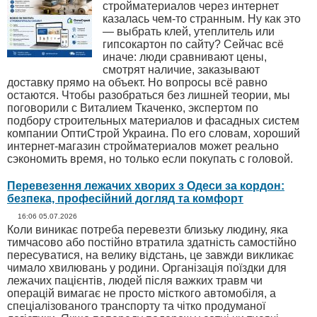
стройматериалов через интернет
казалась чем-то странным. Ну как это
— выбрать клей, утеплитель или
гипсокартон по сайту? Сейчас всё
иначе: люди сравнивают цены,
смотрят наличие, заказывают
доставку прямо на объект. Но вопросы всё равно
остаются. Чтобы разобраться без лишней теории, мы
поговорили с Виталием Ткаченко, экспертом по
подбору строительных материалов и фасадных систем
компании ОптиСтрой Украина. По его словам, хороший
интернет-магазин стройматериалов может реально
сэкономить время, но только если покупать с головой.
Перевезення лежачих хворих з Одеси за кордон:
безпека, професійний догляд та комфорт
16:06 05.07.2026
Коли виникає потреба перевезти близьку людину, яка
тимчасово або постійно втратила здатність самостійно
пересуватися, на велику відстань, це завжди викликає
чимало хвилювань у родини. Організація поїздки для
лежачих пацієнтів, людей після важких травм чи
операцій вимагає не просто місткого автомобіля, а
спеціалізованого транспорту та чітко продуманої