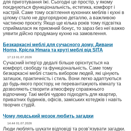
для приготування їжі. Сьогодні це простір, у якому
поєднуються функціональність, естетика, комфорт і
настрій. Саме тому освітлення кухонних меблів і кухні в
цілому стало не другорядною деталлю, а важливою
частиною проєкту. Якщо ще кілька років тому підсвітка
сприймалася як приємний бонус, то зараз без неї важко
уявити дійсно продуману кухню на замовлення.
Безкаркасні меблі для сучасного дому. Дивани
Horns, Крісла Hmara та круті меблі від SITA
17:13 01.07.2026
Сучасний інтер'єр дедалі більше орієнтується на
комфорт, свободу та функціональність. Саме тому
безкаркасні меблі стають вибором людей, які цінують
затишок, практичність і стиль. Вони легко адаптуються
до будь-якого простору, не перевантажують кімнату та
дозволяють створити атмосферу справжнього
відпочинку. Такі меблі чудово підходять для квартир,
приватних будинків, офісів, заміських котеджів і навіть
творчих студій.
Чому людський мозок любить загадки
14:44 01.07.2026
Люди люблять шукати відповіді та розв’язувати загадки.