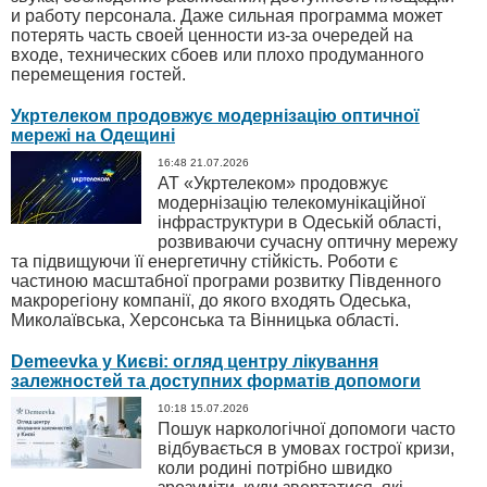
и работу персонала. Даже сильная программа может
потерять часть своей ценности из-за очередей на
входе, технических сбоев или плохо продуманного
перемещения гостей.
Укртелеком продовжує модернізацію оптичної
мережі на Одещині
16:48 21.07.2026
АТ «Укртелеком» продовжує
модернізацію телекомунікаційної
інфраструктури в Одеській області,
розвиваючи сучасну оптичну мережу
та підвищуючи її енергетичну стійкість. Роботи є
частиною масштабної програми розвитку Південного
макрорегіону компанії, до якого входять Одеська,
Миколаївська, Херсонська та Вінницька області.
Demeevka у Києві: огляд центру лікування
залежностей та доступних форматів допомоги
10:18 15.07.2026
Пошук наркологічної допомоги часто
відбувається в умовах гострої кризи,
коли родині потрібно швидко