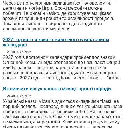
Через це популярними залишаються головоломки,
детективи й логічні ігри. Схожі механіки можна
побачити і в онлайн казіно, де користувачам цікаво
зрозуміти принципи роботи та особливості процесів.
Така допитливість є природною для людини та
допомагає розвивати мислення.
2027 год кого и какого животного в восточном
календаре
22:18 30.06.2026
2027 год в восточном календаре пройдет под знаком
Огненной Козы. Иногда этот знак еще называют Овцой
или Бараном — все три варианта встречаются в
разных переводах китайского зодиака. Если говорить
просто, 2027 год — это год Козы, а его стихия — Огонь.
Як вивчити всі українські місяці: прості поради
21:48 30.06.2026
Українські назви місяців здаються складними тільки на
перший погляд. Насправді в них є логіка: більшість назв
пов’язані з природою, сезонними роботами, погодою
або змінами в довкіллі. Саме тому їх легше запам’ятати
не механічно, а через зміст. Коли людина розуміє, чому
січень називається січнем, а вересень — вереснем,