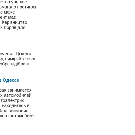
ємства уперше
помагало протягом
не може
мент має
. Керівництво
х боргів для
nverse. Ці кеди
у, виміряйте свої
обре підібрані
в Одессе
рая занимается
ых автомобилей,
тоэлектрик
 находитесь в
обое внимание
шего автомобиля.