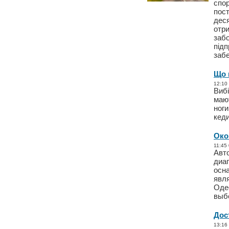
спор
пост
дес
отри
забо
підп
заб
Що 
12:10
Вибі
мают
ноги
кед
Око
11:45
Авт
диа
осн
явл
Оде
выб
Дос
13:16