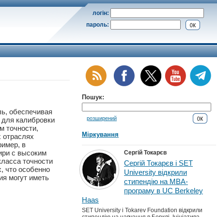
логін:
пароль:
Пошук:
ль, обеспечивая
розширений
 для калибровки
м точности,
Міркування
х отраслях
имер, в
ири с высоким
Сергій Токарєв
класса точности
Сергій Токарєв і SET
, что особенно
University відкрили
ия могут иметь
стипендію на MBA-
програму в UC Berkeley
Haas
SET University і Tokarev Foundation відкрили