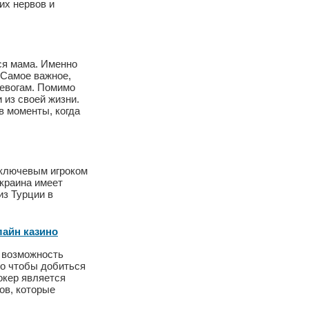
их нервов и
ся мама. Именно
 Самое важное,
ревогам. Помимо
 из своей жизни.
в моменты, когда
 ключевым игроком
Украина имеет
из Турции в
лайн казино
м возможность
го чтобы добиться
окер является
ов, которые