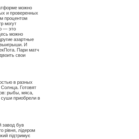
латформе можно
ных и проверенных
им процентом
гр могут
о — это
Здесь можно
другие азартные
 выигрыши. И
екПота. Пари матч
удвоить свои
остью в разных
 Солнца. Готовят
ов: рыбы, мяса,
ь суши приобрели в
й завод був
го рівня, лідером
який підтримує