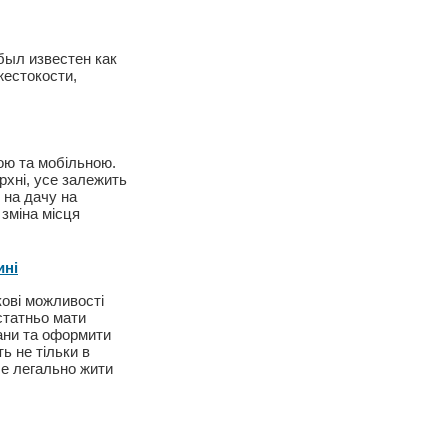
был известен как
жестокости,
ою та мобільною.
рхні, усе залежить
 на дачу на
зміна місця
ині
кові можливості
остатньо мати
гани та оформити
ь не тільки в
ше легально жити