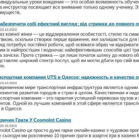
ивидуальные уроки вождения — это особая возможность обуче
а инструктор посвящает все внимание только одному ученику. Э
имуществ.
забезпечити собі ефектний вигляд: від стрижки до повного с
 23.10.2023
з кожної жінки — це віддзеркалення особистості, стилю та смак
тівкою, оскільки створює перше враження, яке залишається для
яд потребує постійної роботи, щоб освіжати образ чи відкривати 
м із найпростіших і водночас найефективніших способів цієї тр
а зачіски. Проте стрижка — це лише початок шляху до нового об
ставляє широкий спектр послуг, щоб ви могли дбати про свій виг
ях.
нспортная компания UTS в Одессе: надежность и качество 
 23.10.2023
овременном мире транспортная инфраструктура является одним
онентов развития городов и стран в целом. Качественная и над
спортная компания – это гарантия успешной перевозки грузов и
ентов. Одной из лучших компаний в этой сфере является трансп
 в Одессе.
Причин Грати У Cosmolot Casino
 20.10.2023
olot Casino це просто дуже гарне онлайн-казино з чудовою про
 сьогодні ми розглянемо 10 причин грати в азартні ігри в казино