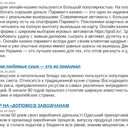
 17.10.2023
одня онлайн-казино пользуются большой популярностью. На п
аботать хорошие деньги. Париматч казино — это одно из надеж
ино с реальными выигрышами. Современные автоматы с больш
чи игроку есть на платформе Париматч. Поклонники азартных и
считывать на полную выплату выигрыша на карту. Онлайн-казин
форма с широким выбором игровых автоматов https://gra5.tv/. 
обовать удачу с живым дилером, сыграть в автомат, рулетку и 
ы. Онлайн казино париматч всегда дает своим клиентам щедрые
ички и уже опытные игроки имеют равные шансы на выигрыш Дж
но Украина — это лучшее казино для тех, кто готов рискнуть и 
ки.
ми любимые суши — кто их придумал
 16.10.2023
 вкусное и питательное блюдо заслуженно пользуется популярн
тях света. Относится к традиционной кухне страны Восходящего
из риса, приправленного уксусом и самых различных ингредиент
щей. В начале 80 годов прошлого столетия широкую известност
ике и европейских странах.
Р HA «ДОПОМОЗІ ЗАВОДЧАНАМ
 11.10.2023
ягом 50 років своєї виробничої діяльності Одеський припортови
ком в організації виробничих процесів, випуску продукції світово
ону зі сплати податків у бюджети всіх рівнів, знаним меценатом, 