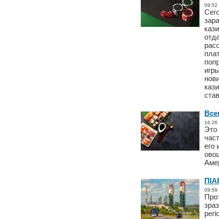
09:52
Сег
зар
каз
отда
рас
плат
попр
игр
нов
кази
став
Все
16:26
Это
час
его 
ово
Амер
ПІА
09:59
Прот
зраз
регі