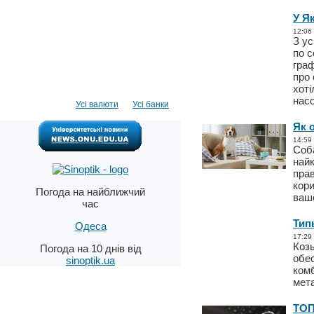
У Я
12:06
З ус
по с
граф
про 
хоті
нас
Усі валюти
Усі банки
Як 
14:59
Соба
най
прав
кори
Погода на найближчий
ваш
час
Тип
Одеса
17:29
Коз
Погода на 10 днів від
обес
sinoptik.ua
ком
мет
ТОП