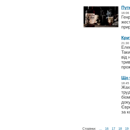
Пут
16:06
Генр
жест
при
Кри
21:30
Еле
Таки
від 
трив
про
Що 
18:45
Жахл
труд
біом
доку
Євро
за 
Сторінки:
...
16
17
18
19