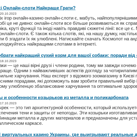
кі Онлайн-слоти Найкраще Грати?
 20.10.2023
іх ігор онлайн-казино онлайн-слоти є, мабуть, найпопулярнішими
обі це не дивно: онлайн-слоти все більше розвиваються як справ
іка, круті функції та іноді навіть правдиві сюжетні лінії: все це 
онлайн-слоти. Є також кілька слотів, які, на нашу думку, настіль
ли б згадати їх як улюблені. Натискайте скачать Космолот на ан
олоджуйтесь найкращими слотами в інтернеті.
обрати найкращий сухий корм для вашої собаки: поради від 
 18.10.2023
ки — це наші вірні друзі і члени родини, тому ми завжди хочемо
краще. Одним з найважливіших аспектів догляду за чотирилапим
ильне харчування. Наш експерт з відомого зоомагазину в Києві 
сними порадами, які допоможуть вам зробити правильний вибір 
ому улюбленцю збалансоване харчування та оптимальне здоров
ы и особенности козырьков из металла и поликарбоната
 17.10.2023
ырек — это тип архитектурной особенности, который использует
печения тени и защиты от непогоды. Эти козырьки изготавлива
бинации металла и других материалов и предназначены для уст
аллическом каркасе.
 виртуальных казино Украины, где выигрывают реальные 