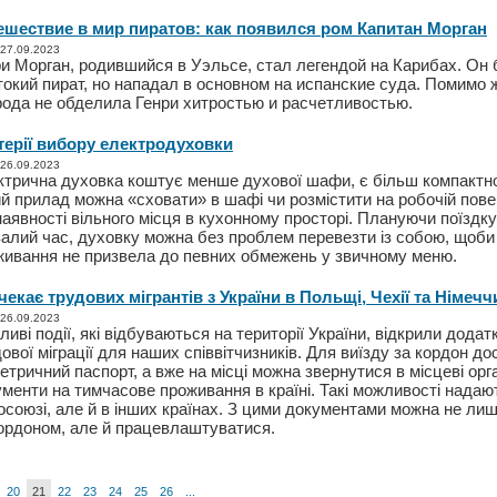
ешествие в мир пиратов: как появился ром Капитан Морган
 27.09.2023
и Морган, родившийся в Уэльсе, стал легендой на Карибах. Он 
окий пират, но нападал в основном на испанские суда. Помимо 
рода не обделила Генри хитростью и расчетливостью.
терії вибору електродуховки
 26.09.2023
ктрична духовка коштує менше духової шафи, є більш компактн
й прилад можна «сховати» в шафі чи розмістити на робочій пове
наявності вільного місця в кухонному просторі. Плануючи поїздку
алий час, духовку можна без проблем перевезти із собою, щоби 
живання не призвела до певних обмежень у звичному меню.
чекає трудових мігрантів з України в Польщі, Чехії та Німечч
 26.09.2023
иві події, які відбуваються на території України, відкрили додат
ової міграції для наших співвітчизників. Для виїзду за кордон д
етричний паспорт, а вже на місці можна звернутися в місцеві ор
менти на тимчасове проживання в країні. Такі можливості надают
союзі, але й в інших країнах. З цими документами можна не ли
кордоном, але й працевлаштуватися.
20
21
22
23
24
25
26
...