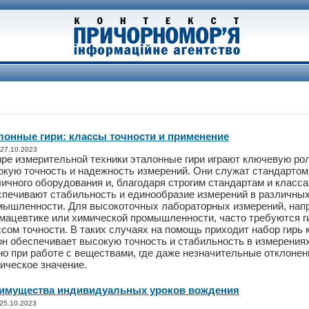
лонные гири: классы точности и применение
 27.10.2023
ире измерительной техники эталонные гири играют ключевую ро
окую точность и надежность измерений. Они служат стандартом
ичного оборудования и, благодаря строгим стандартам и класса
спечивают стабильность и единообразие измерений в различны
мышленности. Для высокоточных лабораторных измерений, напр
мацевтике или химической промышленности, часто требуются г
сом точности. В таких случаях на помощь приходит набор гирь 
он обеспечивает высокую точность и стабильность в измерениях
но при работе с веществами, где даже незначительные отклонен
ическое значение.
имущества индивидуальных уроков вождения
 25.10.2023