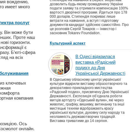
стипендію на навчання в Берклі. Ініціатива
ния вождению,
дозволить будь-якому громадянину України
то имеет много
подати заявку та отримати компенсацію 100%
вартості дворічної програми. Йдеться про 178
000 доларів. Стипендія покриває лише
витрати на навчання, а вступ і підготовку
пектра послуг
документів кандидат здійснює самостійно. Про
це розповів Сергій Токарєв — інвестор і
у. Він може бути
засновник Tokarev Foundation.
 інших. Проте наш
нові горизонти.
Культурний аспект
ансформації є
разу. Б’юті-сфера
В Одесі відкрилася
ляд на всіх
виставка «Радісний
подих» до Дня
обслуживания
Української Державності
В Одеському обласному центрі української
 из ключевых
культури відкрили виставку образотворчого та
ежная
декоративно-прикладного мистецтва
«Радісний подих», присвячену Дню Української
 комфорта
Державності. Експозиція об’єднала роботи
ортная компания
митців артгурту «Одеський вулик», які через
живопис, графіку, вишивку, витинанку та інші
мистецькі техніки відображають красу
української культури, духовну силу народу та
незламність державотворчих традицій.
Виставка триватиме до 14 серпня.
позицією. Ось
 Космолот онлайн.