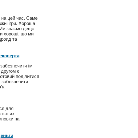
 на цей час. Саме
жні ігри. Хороша
є. Ми знаємо дещо
ки хороші, що ми
дроид та
експерта
 забезпечити їм
 другом є
готовий поділитися
і забезпечити
'я.
ся для
ются из
ановки на
деньги