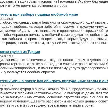
доставить ваши грузы и товары из Германии в Украину без лишн
от и в то же время качественно и в срок
 учесть при выборе подарка любимой маме
 01.10.2023
 любого человека самым близким из окружающих людей являет
подарит любовь, наградит заботой и поможет в трудную минуту.
мы можем ей дать – это внимание и проявление интереса к её т
о чтобы морально помогать любимой маме и делиться событиями
тоит забывать о приятных презентах, которые будут полезны и 
нет рядом, напомнят о том, что у неё есть такой ребёнок как вы.
тавка грузов из Турции
 30.09.2023
ция занимает стратегически выгодное положение, что делает ее
ровой торговле, а также она входит в список стран с которыми 
ольший товарообмен, и именно поэтому услуга грузоперевозок 
аину пользуется особым спросом.
атегии игры в покер: Как обыграть виртуальные столы в он
 28.09.2023
р произвел фурор в онлайн казино Pin-Up, предоставив игрока
лаждаться любимой карточной игрой, не выходя из дома. Для то
ха за виртуальным столом, освоение стратегий игры в онлайн п
нейшим условием. Давайте рассмотрим несколько ценных совет
гут выиграть и усовершенствовать навыки игры в poker.