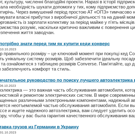
т, культуру, численні благодійні проекти. Наразі в історії підпри
ала необхідність шукати допомоги у тих, кому підприємство до
ятирічь. Через вимушений період простою АТ «ОПЗ» тимчасово 
мувати власні прибутки з виробничої діяльності та на даний мо
ргованість із зарплати колективу за період майже у п'ять місяців
риємства розуміє, наскільки критично важливим є повернення ци
езпечення життя заводчан.
потрібно знати перед тим як купити кеди конверс
 10.10.2023
р правильного розміру – це ключовий момент при покупці кед Co
ь унікальну систему розмірів. Щоб забезпечити ідеальну посадк
 та ознайомтеся з таблицею розмірів Converse. Пам'ятайте, що д
и забезпечують комфорт та стиль.
нчательное руководство по поиску лучшего автоэлектрика 
 06.10.2023
оэлектрика — это важная часть обслуживания автомобиля, кото
гностикой и ремонтом электрических систем. В мире современн
ащенных различными электронными компонентами, надежный ав
яется неотъемлемой частью обслуживания автомобиля. Если вы
ссе и ищете надежного автоэлектрика, вам следует уделить ос
ору, чтобы у вас была гарантия качественного обслуживания ва
тавка грузов из Германии в Украину
 01.10.2023