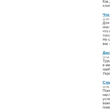
Как 
хлоп
Что
11:55
Для
она 
что 
тог
Не с
вас 
Дос
13:34
Тур
в ми
наиб
Укр
Стр
10:56
Поке
нас
успе
важ
помо