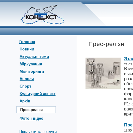
Головна
Прес-релізи
Новини
Актуальні теми
Эта
Міркування
21:03
В м
Моніторинги
выс
разл
Анонси
обе
Спорт
про
фар
Культурний аспект
клас
Архів
F1: 
важ
Прес-релізи
крит
Фото і відео
Пре
11:55
Продукти та послуги