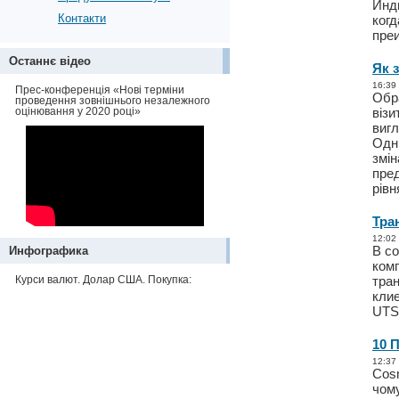
Инд
Контакти
когд
пре
Останнє відео
Як 
16:39
Прес-конференція «Нові терміни
Обра
проведення зовнішнього незалежного
оцінювання у 2020 році»
візи
вигл
Одни
змін
пред
рівн
Тра
12:02
В с
Инфографика
комп
Курси валют. Долар США. Покупка:
тран
кли
UTS
10 
12:37
Cosm
чому