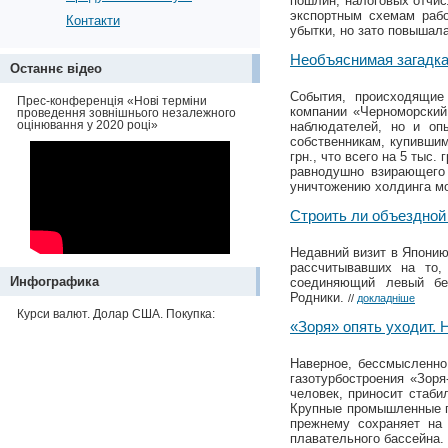
пошлин, налоговых отчи
экспортным схемам рабо
Контакти
убытки, но зато повышал
Необъяснимая загадк
Останнє відео
События, происходящие
Прес-конференція «Нові терміни
компании «Черноморский 
проведення зовнішнього незалежного
оцінювання у 2020 році»
наблюдателей, но и опы
собственникам, купившим
грн., что всего на 5 тыс
равнодушно взирающего 
уничтожению холдинга мо
Строить ли объездной
Недавний визит в Япони
рассчитывавших на то,
Инфографика
соединяющий левый бе
Родники.
//
докладніше
Курси валют. Долар США. Покупка:
«Зоря» опять уходит. 
Наверное, бессмысленно
газотурбостроения «Зор
человек, приносит стаби
Крупные промышленные ги
прежнему сохраняет на
плавательного бассейна.