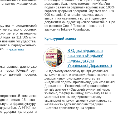
толлинговых к обычным
стипендію на навчання в Берклі. Ініціатива
дозволить будь-якому громадянину України
я и несла финансовые
подати заявку та отримати компенсацію 100%
вартості дворічної програми. Йдеться про 178
000 доларів. Стипендія покриває лише
витрати на навчання, а вступ і підготовку
документів кандидат здійснює самостійно. Про
одства – холдинговой
це розповів Сергій Токарєв — інвестор і
к не только сторонних
засновник Tokarev Foundation.
приятие его нынешним
 года за 111,305 млн.
Культурний аспект
а позиция государства,
вовсе парадоксально,
нко.
//
докладніше
В Одесі відкрилася
виставка «Радісний
подих» до Дня
Української Державності
иколаевцев, давно уже
ст через Южный Буг,
В Одеському обласному центрі української
ится дачный поселок
культури відкрили виставку образотворчого та
декоративно-прикладного мистецтва
«Радісний подих», присвячену Дню Української
Державності. Експозиція об’єднала роботи
митців артгурту «Одеський вулик», які через
живопис, графіку, вишивку, витинанку та інші
зводственный комплекс
мистецькі техніки відображають красу
дятся около 16 тысяч
української культури, духовну силу народу та
льную инфраструктуру.
незламність державотворчих традицій.
цкультбыт. А НПКГ по-
Виставка триватиме до 14 серпня.
до Дворца культуры и