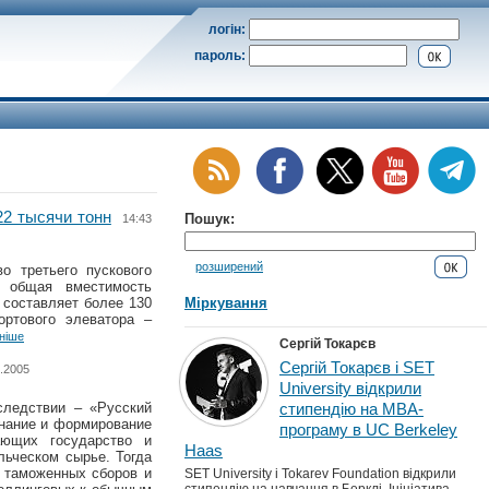
логін:
пароль:
2 тысячи тонн
Пошук:
14:43
розширений
о третьего пускового
е общая вместимость
 составляет более 130
Міркування
ортового элеватора –
ніше
Сергій Токарєв
Сергій Токарєв і SET
8.2005
University відкрили
следствии – «Русский
стипендію на MBA-
знание и формирование
програму в UC Berkeley
ающих государство и
Haas
льческом сырье. Тогда
т таможенных сборов и
SET University і Tokarev Foundation відкрили