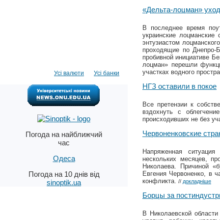
«Дельта-лоцман» уход
В последнее время поут
украинские лоцманские 
энтузиастом лоцманског
проходящие по Днепро-Б
пробивной инициативе Бе
лоцман» перешли функци
участках водного простр
Усі валюти
Усі банки
НГЗ оставили в покое
Все претензии к собств
вздохнуть с облегчени
происходивших не без уч
Червоненковские стра
Погода на найближчий
час
Напряженная ситуация 
Одеса
нескольких месяцев, пр
Николаева. Причиной «б
Погода на 10 днів від
Евгения Червоненко, в ч
конфликта.
sinoptik.ua
//
докладніше
Борцы за постиндуст
В Николаевской области 