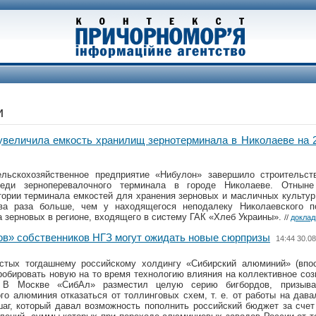
и
величила емкость хранилищ зернотерминала в Николаеве на 2
ьскохозяйственное предприятие «Нибулон» завершило строительств
реди зерноперевалочного терминала в городе Николаеве. Отнын
ории терминала емкостей для хранения зерновых и масличных культур
ва раза больше, чем у находящегося неподалеку Николаевского п
а зерновых в регионе, входящего в систему ГАК «Хлеб Украины».
//
доклад
ов» собственников НГЗ могут ожидать новые сюрпризы
14:44 30.0
остых тогдашнему российскому холдингу «Сибирский алюминий» (впо
обировать новую на то время технологию влияния на коллективное со
. В Москве «СибАл» разместил целую серию бигбордов, призыв
го алюминия отказаться от толлинговых схем, т. е. от работы на дава
шаг, который давал возможность пополнить российский бюджет за сче