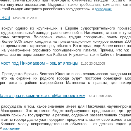
слений, суммы которых при переходе алюминиевых заводов России от 
ты ощутимо возрастали. Выдвигая такие требования, компания, хот
а свой имидж «патриота российского государства».
//
докладніше
а ЧСЗ
13:33 29.08.2005
 вокруг одного из крупнейших в Европе судостроительного произв
судостроительный завод», расположенной в Николаеве, ставят в тупи
тных экспертов. Во-первых, очень трудно сообразить, зачем пред
 более 90% акций холдинга на приватизационном конкурсе осенью 2003
. грн. превышало стартовую цену объекта. Во-вторых, еще более непонятн
на уничтожение огромного промышленного гиганта. Причем, что уж 
лчаливо потворствовали как Кабинет Януковича, так и Кабинет Тимоше
 мост под Николаевом – решат японцы
11:30 23.08.2005
ю Президента Украины Виктора Ющенко вновь реанимировал ожидания н
 что на окраине их родного города будет построен объездной мо
рег реки в районе микрорайона Матвеевка с правым, где наход
На этот раз в комплексе с «Машпроектом»
14:04 19.08.2005
 рассуждать о том, какое значение имеет для Николаева научно-прои
я-Машпроект». Это огромное бюджетообразующее предприятие, где тру
льную прибыль государству и региону, содержит разветвленную социа
ганты города давно уже передали городским властям свое жилье и со
 балансе массу непроизводственных объектов – от детских садов 
//
докладніше