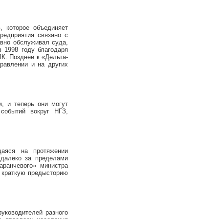
, которое объединяет
редприятия связано с
вно обслуживал суда,
 1998 году благодаря
ЛК. Позднее к «Дельта-
равлении и на других
, и теперь они могут
событий вокруг НГЗ,
щаяся на протяжении
 далеко за пределами
аранчевого» министра
ь краткую предысторию
руководителей разного