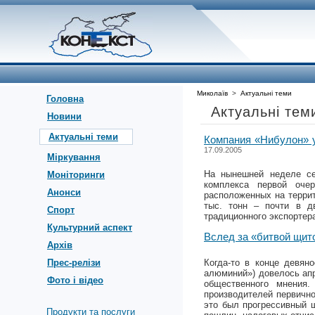
Миколаїв
>
Актуальні теми
Головна
Актуальні тем
Новини
Актуальні теми
Компания «Нибулон» у
17.09.2005
Міркування
На нынешней неделе сел
Моніторинги
комплекса первой оче
Анонси
расположенных на террит
тыс. тонн – почти в д
Спорт
традиционного экспортер
Культурний аспект
Вслед за «битвой щит
Архів
Прес-релізи
Когда-то в конце девян
алюминий») довелось апр
Фото і відео
общественного мнения
производителей первично
это был прогрессивный 
Продукти та послуги