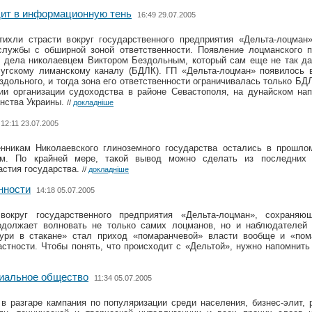
ит в информационную тень
16:49 29.07.2005
ихли страсти вокруг государственного предприятия «Дельта-лоцман»
службы с обширной зоной ответственности. Появление лоцманского п
о дела николаевцем Виктором Бездольным, который сам еще не так да
угскому лиманскому каналу (БДЛК). ГП «Дельта-лоцман» появилось в
здольного, и тогда зона его ответственности ограничивалась только БД
и организации судоходства в районе Севастополя, на дунайском нап
анства Украины.
//
докладніше
12:11 23.07.2005
енникам Николаевского глиноземного государства остались в прошлом
ем. По крайней мере, такой вывод можно сделать из последних 
астия государства.
//
докладніше
нности
14:18 05.07.2005
вокруг государственного предприятия «Дельта-лоцман», сохраняю
одолжает волновать не только самих лоцманов, но и наблюдателей
ури в стакане» стал приход «помаранчевой» власти вообще и «пом
астности. Чтобы понять, что происходит с «Дельтой», нужно напомнит
риальное общество
11:34 05.07.2005
в разгаре кампания по популяризации среди населения, бизнес-элит, 