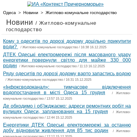
Одеса
>
Новини
>
Житлово-комунальне господарство
Новини
/ Житлово-комунальне
господарство
Кому з одеситів по дорозі додому доцільно прикупити
води?
/
Житлово-комунальне господарство
/ 16:38 16.12.2025
ДТЕК Одеські електромережі після масованого удару
енергетики повернули світло для майже 330 000
родин
/
Житлово-комунальне господарство
/ 11:13 16.12.2025
Ряду одеситів по дорозі додому варто запастись водою
/
Житлово-комунальне господарство
/ 16:31 15.12.2025
«Інфоксводоканал»: тимчасове відключення
водопостачання в місті Одеса 15 грудня
/
Житлово-
комунальне господарство
/ 13:57 15.12.2025
Де обходимо і об'їжджаємо: адреси ремонтних робіт на
вулицях Одеси, запланованих на 15 грудня
/
Житлово-
комунальне господарство
/ 12:44 15.12.2025
Енергетики ДТЕК Одеські електромережі за останню
добу відновили живлення для 85 тис родин
/
Житлово-
комунальне господарство
/ 12:12 15.12.2025