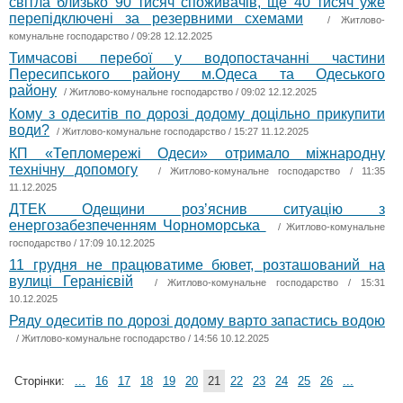
світла близько 90 тисяч споживачів, ще 40 тисяч уже
перепідключені за резервними схемами
/
Житлово-
комунальне господарство
/ 09:28 12.12.2025
Тимчасові перебої у водопостачанні частини
Пересипського району м.Одеса та Одеського
району
/
Житлово-комунальне господарство
/ 09:02 12.12.2025
Кому з одеситів по дорозі додому доцільно прикупити
води?
/
Житлово-комунальне господарство
/ 15:27 11.12.2025
КП «Тепломережі Одеси» отримало міжнародну
технічну допомогу
/
Житлово-комунальне господарство
/ 11:35
11.12.2025
ДТЕК Одещини розʼяснив ситуацію з
енергозабезпеченням Чорноморська
/
Житлово-комунальне
господарство
/ 17:09 10.12.2025
11 грудня не працюватиме бювет, розташований на
вулиці Геранієвій
/
Житлово-комунальне господарство
/ 15:31
10.12.2025
Ряду одеситів по дорозі додому варто запастись водою
/
Житлово-комунальне господарство
/ 14:56 10.12.2025
Сторінки:
...
16
17
18
19
20
21
22
23
24
25
26
...